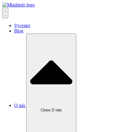
Vycestuj
Blog
O nás
Close O nás