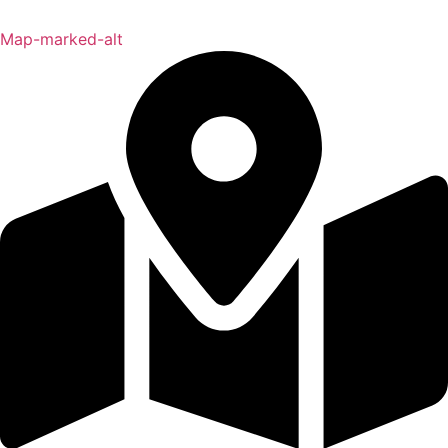
Map-marked-alt