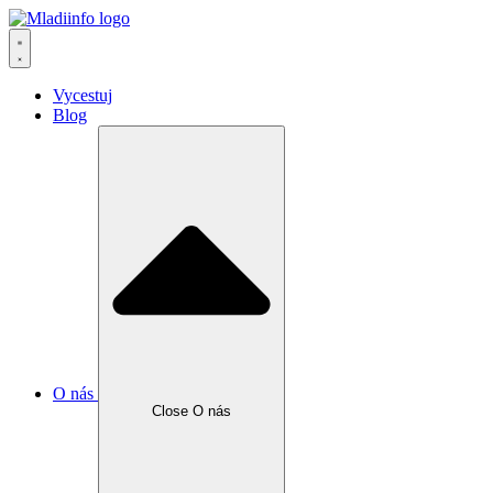
Vycestuj
Blog
O nás
Close O nás