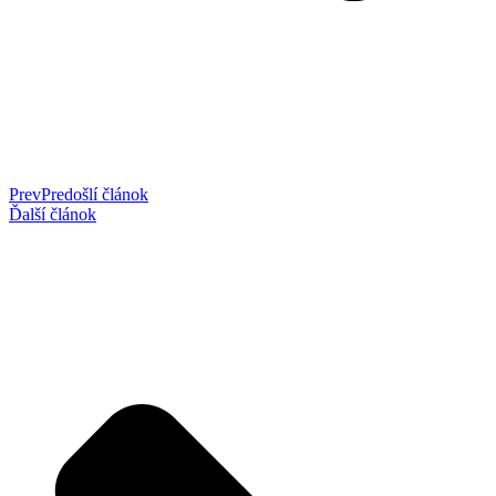
Prev
Predošlí článok
Ďalší článok