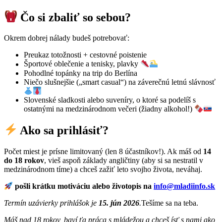
Čo si zbaliť so sebou?
Okrem dobrej nálady budeš potrebovať:
Preukaz totožnosti + cestovné poistenie
Športové oblečenie a tenisky, plavky
Pohodlné topánky na trip do Berlína
Niečo slušnejšie („smart casual“) na záverečnú letnú slávnosť
Slovenské sladkosti alebo suveníry, o ktoré sa podelíš s
ostatnými na medzinárodnom večeri (žiadny alkohol!)
Ako sa prihlásiť?
Počet miest je prísne limitovaný (len 8 účastníkov!). Ak máš od
14
do 18 rokov
, vieš aspoň základy angličtiny (aby si sa nestratil v
medzinárodnom tíme) a chceš zažiť leto svojho života, neváhaj.
pošli krátku motiváciu alebo životopis na
info@mladiinfo.sk
Termín uzávierky prihlášok je
15. jún 2026
.
Tešíme sa na teba.
Máš nad 18 rokov, baví ťa práca s mládežou a chceš ísť s nami ako