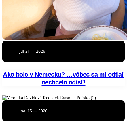
júl 21 — 2026
Ako bolo v Nemecku? …vôbec sa mi odtiaľ
nechcelo odísť!
máj 15 — 2026