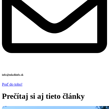
info@mladiinfo.sk
Poď do toho!
Prečítaj si aj tieto
články