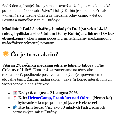
Sedíš doma, listuješ Instagram a hovoríš si, že by to chcelo nejaké
poriadne letné dobrodružstvo? Dolný Kubín je super, ale čo tak
vymeniť na 2 týždne Oravu za medzinárodný camp, výlet do
Berlína a kamošov z celej Európy?
Mladiinfo hľadá 8 odvážnych mladých ľudí (vo veku 14–18
rokov, bydlisko alebo štúdium Dolný Kubín) a 2 lídrov
(
18+ bez
obmedzenia
), ktorí s nami pocestujú na legendárny medzinárodný
mládežnícky výmenný program!
Čo je to za akciu?
Vitaj na
27. ročníku medzinárodného letného tábora „The
Colours of Life“
. Tento rok sa zameriame na témy ako
rozmanitosť, posilnenie postavenia mladých (empowerment) a
globálne témy. Žiadna nudná škola – čaká ťa kopec interaktívnych
workshopov, hier a zážitkov.
Kedy:
8. august – 21. august 2026
Kde:
HeleneCamp, Frankfurt nad Odrou
(Nemecko)
– ubytovanie v kempe priamo pri jazere Helenesee!
Kto tam bude:
Viac ako 80 mladých ľudí z rôznych
partnerských miest Európy.