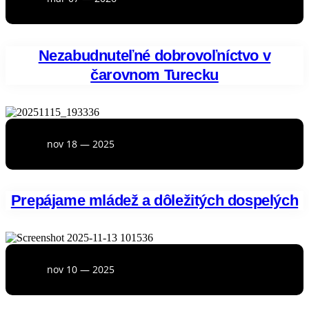
Nezabudnuteľné dobrovoľníctvo v
čarovnom Turecku
nov 18 — 2025
Prepájame mládež a dôležitých dospelých
nov 10 — 2025