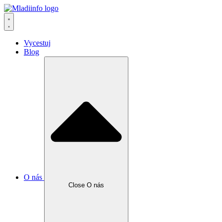
Vycestuj
Blog
O nás
Close O nás