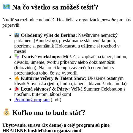
Na čo všetko sa môžeš tešiť?
Nudiť sa rozhodne nebudeš. Hostitelia z organizácie
pewobe
pre nás
pripravili:
Celodenný výlet do Berlína:
Navštívime nemecký
parlament (Bundestag), preskúmame sklenenú kupolu,
pozrieme si pamätník Holocaustu a užijeme si rozchod v
meste!
Tvorivé workshopy:
Môžeš sa zapísať na tanec, hudbu,
divadlo, umenie, tvorbu príbehov alebo dokumentáciu
(foto/video). Na konci kempu záverečnú ceremóniu s
prezentáciou toho, čo ste vytvorili.
Kultúrne večery & Talent Show:
Ukážeme ostatným
kúsok Slovenska (jedlo, hudba, tanec – hlavne žiadna nuda).
Letná slávnosť & Párty:
Veľká Summer Celebration s
hosťami, bufetom, táborákom!
Podrobný program
(.pdf)
Koľko ma to bude stáť?
Ubytovanie, strava (3x denne) a celý program sú plne
HRADENÉ hostiteľskou organizáciou!