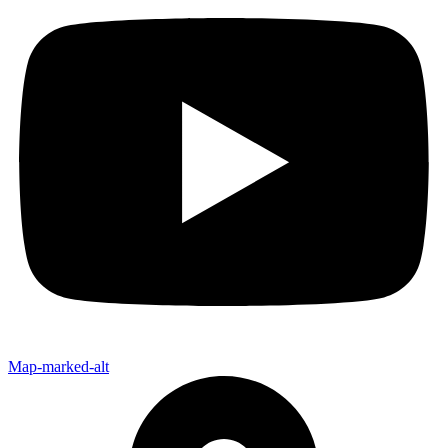
Map-marked-alt