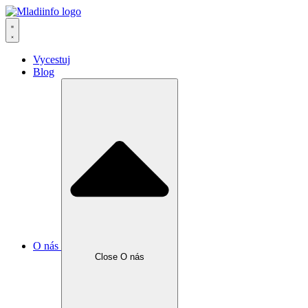
Vycestuj
Blog
O nás
Close O nás