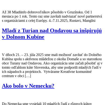
Až 38 Mladiinfo dobrovoľníkov pôsobilo v Gruzínsku. Od 1
mesiaca po 1 rok. Tento raz sme zavítali nadviazať nové partnerstvá
s organizáciami z celej Európy. 4.-7.11.2025, Rustavi, Manglisi
Mladí z Turian nad Ondavou sa inšpirujú
v Dolnom Kubíne
V dňoch 21. – 23. júla 2025 sme mali možnosť zavítať do Dolného
Kubína spolu s aktívnou mládežou z okolia Domaše a so starostkou
obce Turany nad Ondavou. Ako organizácia sme začali pôsobiť aj v
tomto odľahlom kúte Slovenska, aby sme podporili mladých ľudí v
ich nápadoch a projektoch. Vytvárame Kreatívne komunitné
centrum v obci […]
Ako bolo v Nemecku?
Do Nemecka sme vysielali 10 mladých ľudí z rôznych kútov