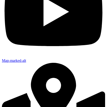
Map-marked-alt