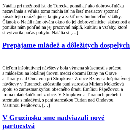
Natália pri možnosti ísť do Turecka pomáhať ako dobrovoľníčka
nezaváhala a vďaka tomu mohla ísť na šesť mesiacov spoznať
kúsok tejto okúzľujúcej krajiny a zažiť nezabudnuteľné zážitky.
Článok o Natáli nám otvára okno do jej dobrovoľníckej skúsenosti a
ponúka nám pohľad na jej pracovnú náplň, kultúru a vzťahy, ktoré
si vytvorila počas pobytu. Natália si […]
Prepájame mládež a dôležitých dospelých
Cieľom inšpiratívnej návštevy bola výmena skúseností s prácou
s mládežou na lokálnej úrovni medzi obcami Bziny na Orave
a Turany nad Ondavou pri Stropkove. Z obce Bziny sa Inšpiratívnej
návštevy v Turanoch zúčastnila pani starostka Miriam Mokošová
spolu so zamestnankyňou obecného úradu Emíliou Pápežovou a
troma mládežníčkami z obce. V Stropkove a Turanoch prebehli
stretnutia s mladými, s pani starostkou Turian nad Ondavou
Martinou Perátovou, […]
V Gruzínsku sme nadviazali nové
partnestvá