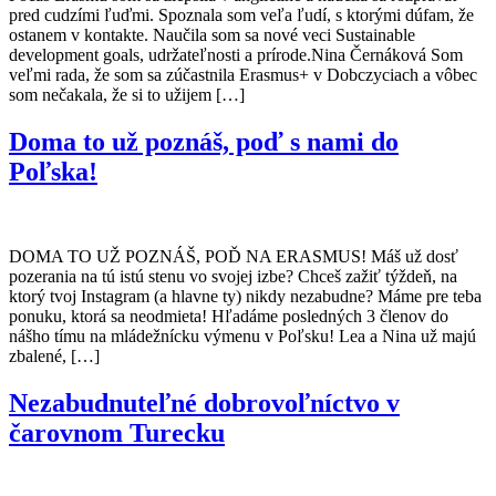
pred cudzími ľuďmi. Spoznala som veľa ľudí, s ktorými dúfam, že
ostanem v kontakte. Naučila som sa nové veci Sustainable
development goals, udržateľnosti a prírode.Nina Černáková Som
veľmi rada, že som sa zúčastnila Erasmus+ v Dobczyciach a vôbec
som nečakala, že si to užijem […]
Doma to už poznáš, poď s nami do
Poľska!
DOMA TO UŽ POZNÁŠ, POĎ NA ERASMUS! Máš už dosť
pozerania na tú istú stenu vo svojej izbe? Chceš zažiť týždeň, na
ktorý tvoj Instagram (a hlavne ty) nikdy nezabudne? Máme pre teba
ponuku, ktorá sa neodmieta! Hľadáme posledných 3 členov do
nášho tímu na mládežnícku výmenu v Poľsku! Lea a Nina už majú
zbalené, […]
Nezabudnuteľné dobrovoľníctvo v
čarovnom Turecku