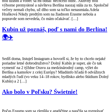
boli úžasní a vôbec sa mi odtiaľ nechcelo odísť. Aktivity boli
výborne premyslené a návšteva Berlína naozaj stála za to. Spoločné
večery nemali chybu, už dlho som sa toľko nenasmiala.Adela
Hrašková Nikdy predtým som na žiadnom Erasme nebola a
popravde som nevedela, čo mám očakávať. […]
Kubín už poznáš, poď s nami do Berlína!
🌍✈️
Sedíš doma, listuješ Instagram a hovoríš si, že by to chcelo nejaké
poriadne letné dobrodružstvo? Dolný Kubín je super, ale čo tak
vymeniť na 2 týždne Oravu za medzinárodný camp, výlet do
Berlína a kamošov z celej Európy? Mladiinfo hľadá 8 odvážnych
mladých ľudí (vo veku 14–18 rokov, bydlisko alebo štúdium Dolný
Kubín) a 2 […]
Ako bolo v Poľsku? Świetnie!
Počas Erasmu som sa zlepšila v angličtine a naučila sa rozprávať