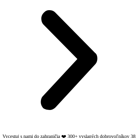
Vycestuj s nami do zahraničia ❤️​ 300+ vyslaných dobrovoľníkov 38