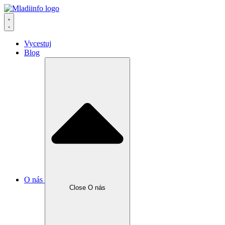
Vycestuj
Blog
O nás
Close O nás