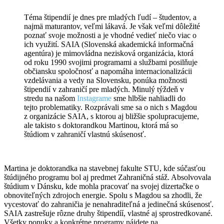
Téma štipendií je dnes pre mladých ľudí – študentov, a
najmä maturantov, veľmi lákavá. Je však veľmi dôležité
poznať svoje možnosti a je vhodné vedieť niečo viac o
ich využití. SAIA (Slovenská akademická informačná
agentúra) je mimovládna nezisková organizácia, ktorá
od roku 1990 svojimi programami a službami posilňuje
občiansku spoločnosť a napomáha internacionalizácii
vzdelávania a vedy na Slovensku, ponúka možnosti
štipendií v zahraničí pre mladých. Minulý týždeň v
stredu na našom
Instagrame
sme hlbšie nahliadli do
tejto problematiky. Rozprávali sme sa o nich s Magdou
z organizácie SAIA, s ktorou aj bližšie spolupracujeme,
ale takisto s doktorandkou Martinou, ktorá má so
štúdiom v zahraničí vlastnú skúsenosť.
Martina je doktorandka na stavebnej fakulte STU, kde súčasťou
štúdijného programu bol aj predmet Zahraničná stáž. Absolvovala
štúdium v Dánsku, kde mohla pracovať na svojej dizertačke o
obnoviteľných zdrojoch energie. Spolu s Magdou sa zhodli, že
vycestovať do zahraničia je nenahraditeľná a jedinečná skúsenosť.
SAIA zastrešuje rôzne druhy štipendíí, vlastné aj sprostredkované.
Všetky ponuky a konkrétne programy nájdete na