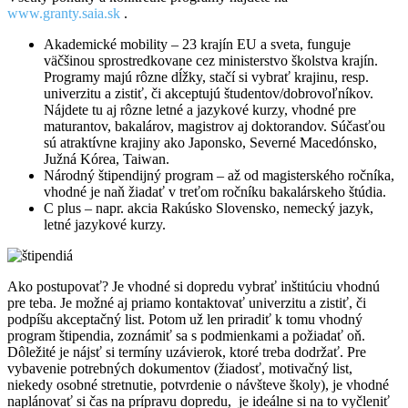
www.granty.saia.sk
.
Akademické mobility – 23 krajín EU a sveta, funguje
väčšinou sprostredkovane cez ministerstvo školstva krajín.
Programy majú rôzne dĺžky, stačí si vybrať krajinu, resp.
univerzitu a zistiť, či akceptujú študentov/dobrovoľníkov.
Nájdete tu aj rôzne letné a jazykové kurzy, vhodné pre
maturantov, bakalárov, magistrov aj doktorandov. Súčasťou
sú atraktívne krajiny ako Japonsko, Severné Macedónsko,
Južná Kórea, Taiwan.
Národný štipendijný program – až od magisterského ročníka,
vhodné je naň žiadať v treťom ročníku bakalárskeho štúdia.
C plus – napr. akcia Rakúsko Slovensko, nemecký jazyk,
letné jazykové kurzy.
Ako postupovať? Je vhodné si dopredu vybrať inštitúciu vhodnú
pre teba. Je možné aj priamo kontaktovať univerzitu a zistiť, či
podpíšu akceptačný list. Potom už len priradiť k tomu vhodný
program štipendia, zoznámiť sa s podmienkami a požiadať oň.
Dôležité je nájsť si termíny uzávierok, ktoré treba dodržať. Pre
vybavenie potrebných dokumentov (žiadosť, motivačný list,
niekedy osobné stretnutie, potvrdenie o návšteve školy), je vhodné
naplánovať si čas na prípravu dopredu, je ideálne si na to vyčleniť