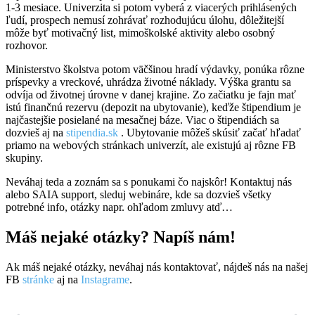
1-3 mesiace. Univerzita si potom vyberá z viacerých prihlásených
ľudí, prospech nemusí zohrávať rozhodujúcu úlohu, dôležitejší
môže byť motivačný list, mimoškolské aktivity alebo osobný
rozhovor.
Ministerstvo školstva potom väčšinou hradí výdavky, ponúka rôzne
príspevky a vreckové, uhrádza životné náklady. Výška grantu sa
odvíja od životnej úrovne v danej krajine. Zo začiatku je fajn mať
istú finančnú rezervu (depozit na ubytovanie), keďže štipendium je
najčastejšie posielané na mesačnej báze. Viac o štipendiách sa
dozvieš aj na
stipendia.sk
. Ubytovanie môžeš skúsiť začať hľadať
priamo na webových stránkach univerzít, ale existujú aj rôzne FB
skupiny.
Neváhaj teda a zoznám sa s ponukami čo najskôr! Kontaktuj nás
alebo SAIA support, sleduj webináre, kde sa dozvieš všetky
potrebné info, otázky napr. ohľadom zmluvy atď…
Máš nejaké otázky? Napíš nám!
Ak máš nejaké otázky, neváhaj nás kontaktovať, nájdeš nás na našej
FB
stránke
aj na
Instagrame
.