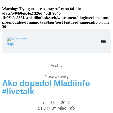
Warning
: Trying to access array offset on false in
/data/b/0/b0ee0fe2-326d-45df-9646-
1b06b3e8321c/mladiinfo.sk/web/wp-content/plugins/elementor-
pro/modules/dynamic-tags/tags/post-featured-image.php
on line
39
Archív
,
Naše aktivity
Ako dopadol Mladiinfo
#livetalk
okt 18 — 2022
STORY BY
Mladiinfo