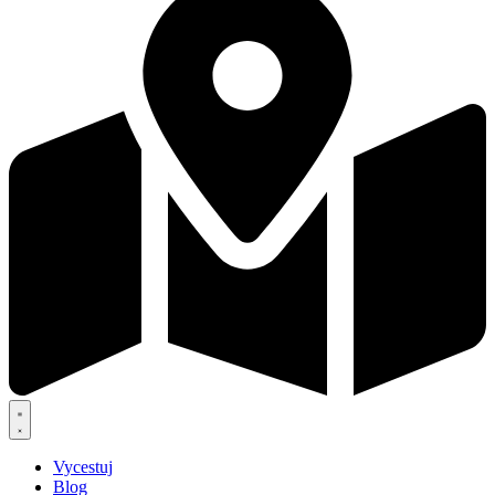
Vycestuj
Blog