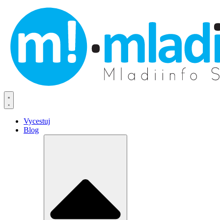
Vycestuj
Blog