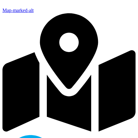
Map-marked-alt