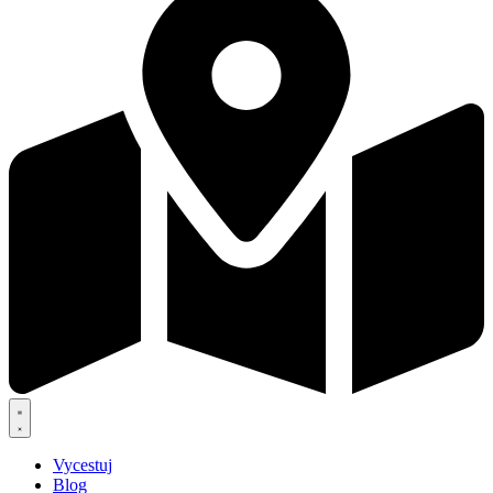
Vycestuj
Blog