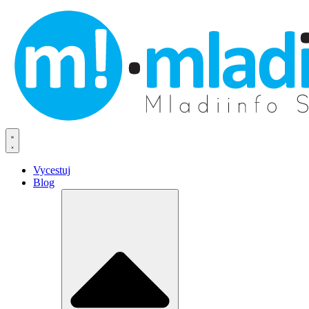
Vycestuj
Blog