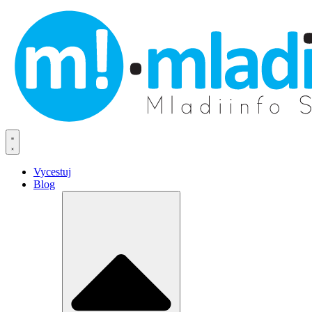
Vycestuj
Blog