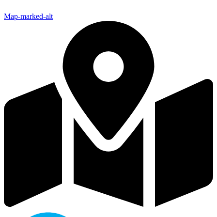
Map-marked-alt