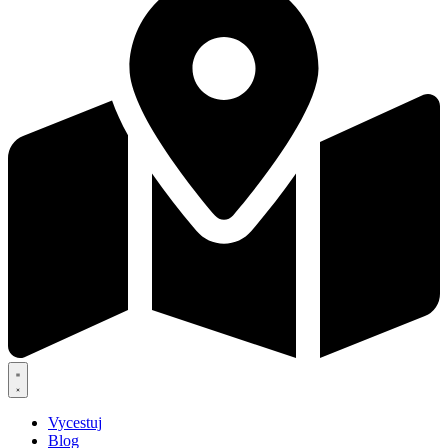
Vycestuj
Blog