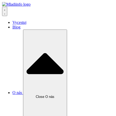
Vycestuj
Blog
O nás
Close O nás