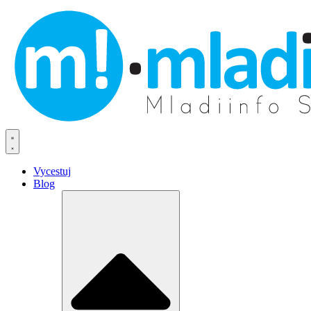
Vycestuj
Blog