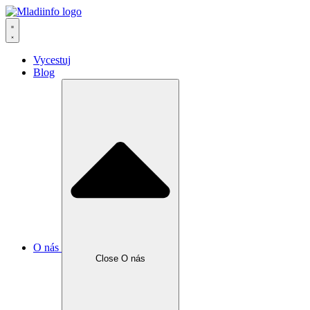
Vycestuj
Blog
O nás
Close O nás