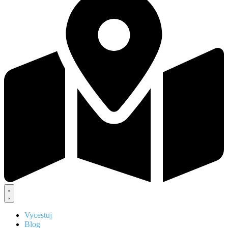
Vycestuj
Blog