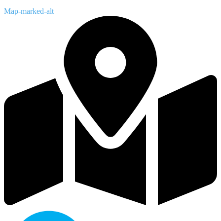
Map-marked-alt