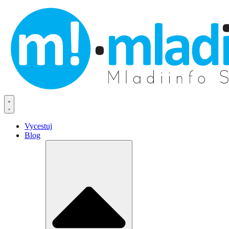
Vycestuj
Blog