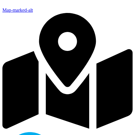
Map-marked-alt