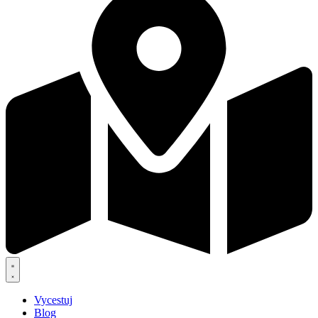
Vycestuj
Blog