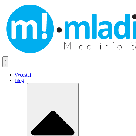
Vycestuj
Blog