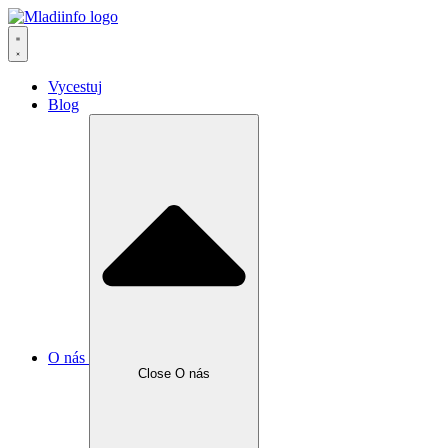
Vycestuj
Blog
O nás
Close O nás