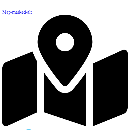
Map-marked-alt