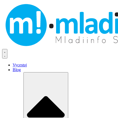
Vycestuj
Blog