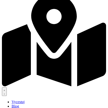
Vycestuj
Blog