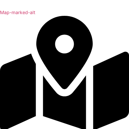
Map-marked-alt