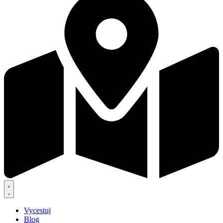
Vycestuj
Blog