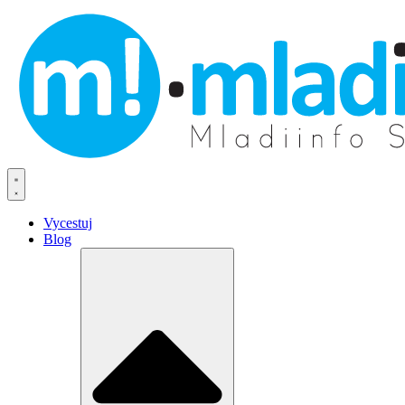
Vycestuj
Blog