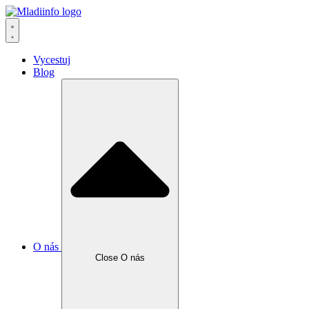
Vycestuj
Blog
O nás
Close O nás