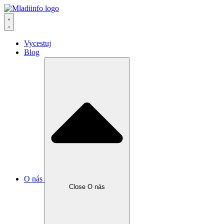
Vycestuj
Blog
O nás
Close O nás