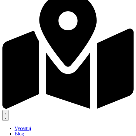
Vycestuj
Blog