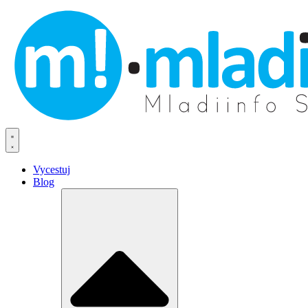
Vycestuj
Blog